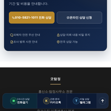
기간 및 비용을 안내합니다.
010-5821-1011 전화 상담
온라인 상담 신청
피해자 안전 우선 안내
상담·의뢰 내용 비밀 유지
조사 범위 사전 안내
전국 상담 가능
굿탐정
흥신소·탐정사무소 전문
경찰 출신 15년 경력
24시간 상담
간편 문의
비밀 상담
↑
☎
K
T
전화걸기
카카오톡
텔레그램
배우자 외도 조사·이혼소송
증거수집·이혼변호사 연계