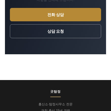
전화 상담
상담 요청
굿탐정
흥신소·탐정사무소 전문
경찰 출신 15년 경력