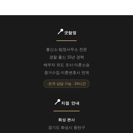
굿탐정
흥신소·탐정사무소 전문
경찰 출신 15년 경력
배우자 외도 조사·이혼소송
증거수집·이혼변호사 연계
전국 상담 가능 · 24시간
지점 안내
화성 본사
경기도 화성시 동탄구