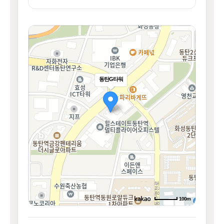
동탄G타워
100m