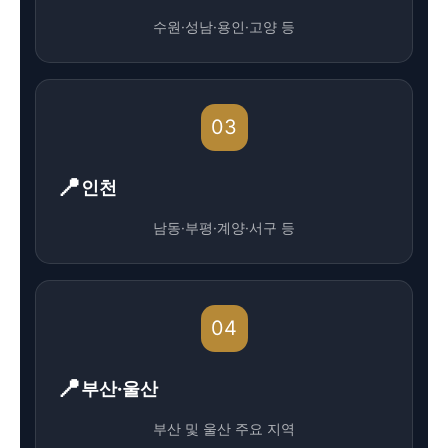
수원·성남·용인·고양 등
03
인천
남동·부평·계양·서구 등
04
부산·울산
부산 및 울산 주요 지역