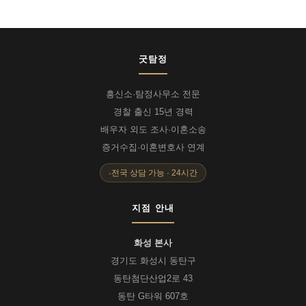
굿탐정
흥신소·탐정사무소 전문
경찰 출신 15년 경력
배우자 외도 조사·이혼소송
증거수집·이혼변호사 연계
전국 상담 가능 · 24시간
지점 안내
화성 본사
경기도 화성시 동탄구
동탄첨단산업2로 43
동탄 G타워 607호